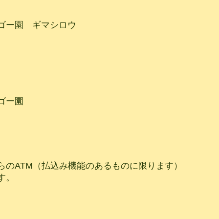
ゴー園 ギマシロウ
）
マンゴー園
からのATM（払込み機能のあるものに限ります）
す。